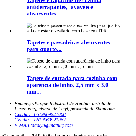
Tapetes e capachos de cozinha
antiderrapantes, laváveis ​​e
absorventes...
Tapetes e passadeiras absorventes
para quarto...
Tapete de entrada para cozinha com
aparência de linho, 2,5 mm x 3,0
mm...
Endereço:
Parque Industrial de Haohai, distrito de
Luozhuang, cidade de Linyi, província de Shandong.
Celular:
+8619969921068
Celular:
+8619969921062
E-MAIL:
adalyn@matturf.com
© Copyright - 2010-2026: Todos os direitos reservados.