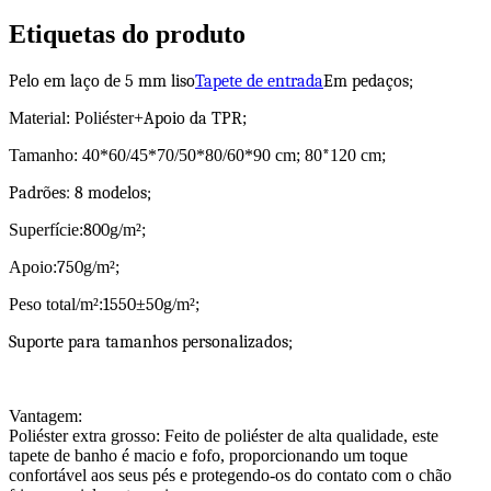
Etiquetas do produto
Pelo em laço de 5 mm liso
Tapete de entrada
Em pedaços;
Material: Poliéster+
Apoio da TPR
;
Tamanho: 40*60/45*70/50*80/60*90 cm; 80
*
120 cm;
Padrões: 8 modelos;
Superfície:
800
g/m²;
Apoio:
750
g/m²;
Peso total/m²:
1550
±
50
g/m²;
Suporte para tamanhos personalizados;
Vantagem:
Poliéster extra grosso: Feito de poliéster de alta qualidade, este
tapete de banho é macio e fofo, proporcionando um toque
confortável aos seus pés e protegendo-os do contato com o chão