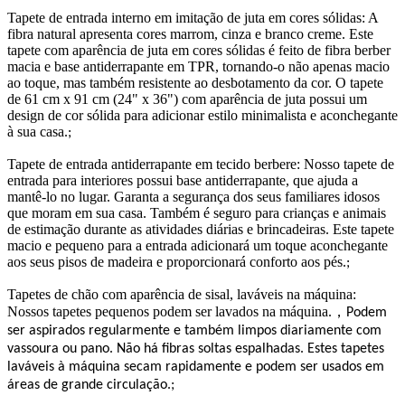
Tapete de entrada interno em imitação de juta em cores sólidas: A
fibra natural apresenta cores marrom, cinza e branco creme. Este
tapete com aparência de juta em cores sólidas é feito de fibra berber
macia e base antiderrapante em TPR, tornando-o não apenas macio
ao toque, mas também resistente ao desbotamento da cor. O tapete
de 61 cm x 91 cm (24" x 36") com aparência de juta possui um
design de cor sólida para adicionar estilo minimalista e aconchegante
à sua casa.
;
Tapete de entrada antiderrapante em tecido berbere: Nosso tapete de
entrada para interiores possui base antiderrapante, que ajuda a
mantê-lo no lugar. Garanta a segurança dos seus familiares idosos
que moram em sua casa. Também é seguro para crianças e animais
de estimação durante as atividades diárias e brincadeiras. Este tapete
macio e pequeno para a entrada adicionará um toque aconchegante
aos seus pisos de madeira e proporcionará conforto aos pés.
;
Tapetes de chão com aparência de sisal, laváveis ​​na máquina:
Nossos tapetes pequenos podem ser lavados na máquina.
，
Podem
ser aspirados regularmente e também limpos diariamente com
vassoura ou pano. Não há fibras soltas espalhadas. Estes tapetes
laváveis ​​à máquina secam rapidamente e podem ser usados ​​em
áreas de grande circulação.
;