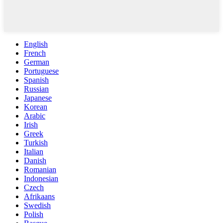
English
French
German
Portuguese
Spanish
Russian
Japanese
Korean
Arabic
Irish
Greek
Turkish
Italian
Danish
Romanian
Indonesian
Czech
Afrikaans
Swedish
Polish