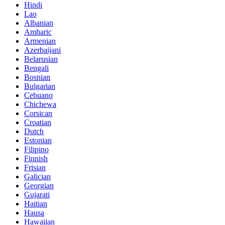
Hindi
Lao
Albanian
Amharic
Armenian
Azerbaijani
Belarusian
Bengali
Bosnian
Bulgarian
Cebuano
Chichewa
Corsican
Croatian
Dutch
Estonian
Filipino
Finnish
Frisian
Galician
Georgian
Gujarati
Haitian
Hausa
Hawaiian