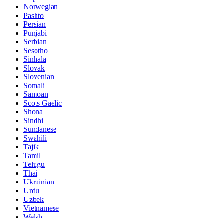
Norwegian
Pashto
Persian
Punjabi
Serbian
Sesotho
Sinhala
Slovak
Slovenian
Somali
Samoan
Scots Gaelic
Shona
Sindhi
Sundanese
Swahili
Tajik
Tamil
Telugu
Thai
Ukrainian
Urdu
Uzbek
Vietnamese
Welsh