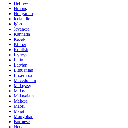
Hebrew
Hmong
Hungarian
Icelandic
Igbo
Javanese
Kannada
Kazakh
Khmer
Kurdish
Kyrgyz
Latin
Latvian
Lithuanian
Luxembou..
Macedonian
Malagasy
Malay
Malayalam
Maltese
Maori
Marathi
Mongolian
Burmese
Nepali