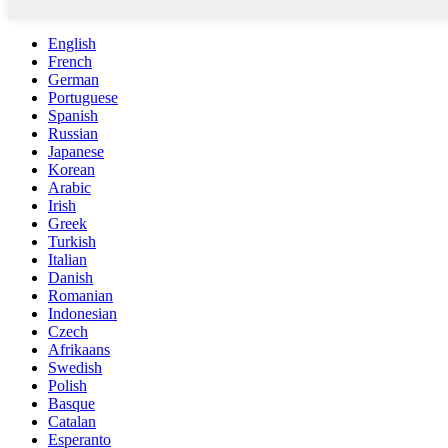
English
French
German
Portuguese
Spanish
Russian
Japanese
Korean
Arabic
Irish
Greek
Turkish
Italian
Danish
Romanian
Indonesian
Czech
Afrikaans
Swedish
Polish
Basque
Catalan
Esperanto