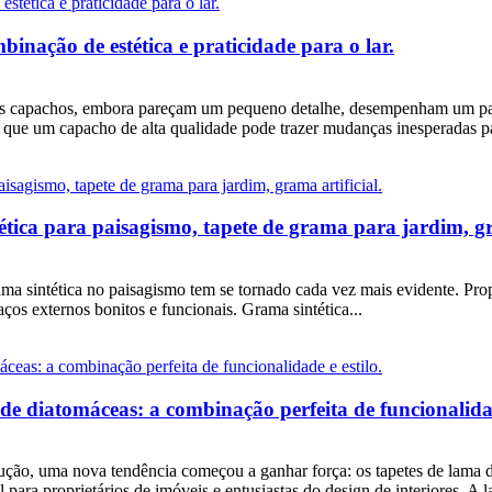
inação de estética e praticidade para o lar.
 os capachos, embora pareçam um pequeno detalhe, desempenham um pap
s que um capacho de alta qualidade pode trazer mudanças inesperadas 
ética para paisagismo, tapete de grama para jardim, gr
a sintética no paisagismo tem se tornado cada vez mais evidente. Propr
aços externos bonitos e funcionais. Grama sintética...
de diatomáceas: a combinação perfeita de funcionalidad
ução, uma nova tendência começou a ganhar força: os tapetes de lama d
 para proprietários de imóveis e entusiastas do design de interiores. 