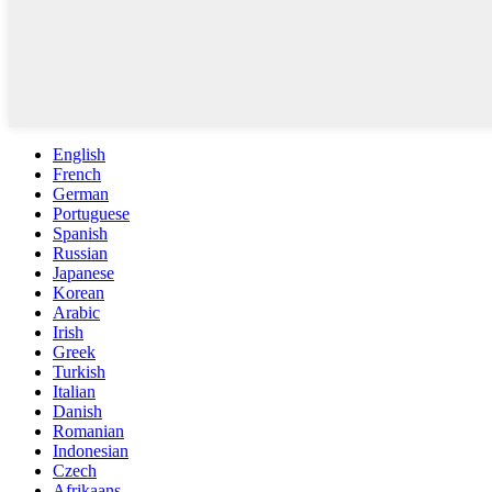
English
French
German
Portuguese
Spanish
Russian
Japanese
Korean
Arabic
Irish
Greek
Turkish
Italian
Danish
Romanian
Indonesian
Czech
Afrikaans