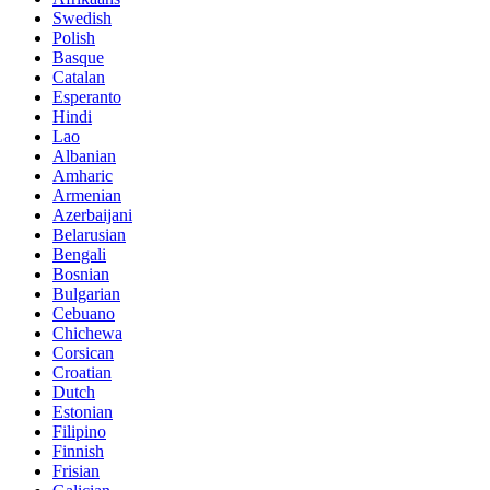
Swedish
Polish
Basque
Catalan
Esperanto
Hindi
Lao
Albanian
Amharic
Armenian
Azerbaijani
Belarusian
Bengali
Bosnian
Bulgarian
Cebuano
Chichewa
Corsican
Croatian
Dutch
Estonian
Filipino
Finnish
Frisian