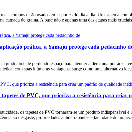
mais comuns e são usados ​​em esportes do dia a dia. Um sistema comple
camada de grama. A base não é apenas uma das etapas mais cruciais n
à aplicação prática, a Yamaju protege cada pedacinho d
está gradualmente perdendo espaço para atender à demanda por áreas v
 sintética, com suas inúmeras vantagens, surge como uma alternativa idea
tapetes de PVC, que prioriza a resistência para criar 
 praticidade, os tapetes de PVC tornaram-se um produto indispensável e
tência ao desgaste, propriedades antiderrapantes e facilidade de limpeza