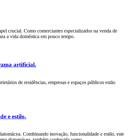
el crucial. Como comerciantes especializados na venda de
para a vida doméstica em pouco tempo.
ama artificial.
ietários de residências, empresas e espaços públicos estão
e e estilo.
iatomácea. Combinando inovação, funcionalidade e estilo, este
A lama diatomácea, também conhecida como...